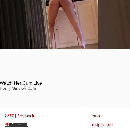
Watch Her Cum Live
Horny Girls on Cam
2257
|
feedback
^top
redpics.pro