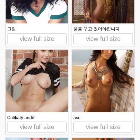
그림
꿈을 꾸고 있어야합니다
view full size
view full size
Culíkatý anděl
asd
view full size
view full size