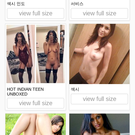
섹시 인도
서비스
view full size
view full size
HOT INDIAN TEEN
섹시
UNBOXED
view full size
view full size