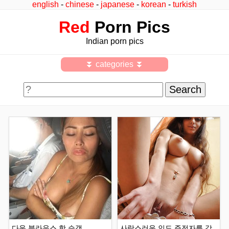
english
-
chinese
-
japanese
-
korean
-
turkish
Red
Porn Pics
Indian porn pics
⏬ categories ⏬
다운 블라우스 핫 승객
사랑스러운 인도 주전자를 갖