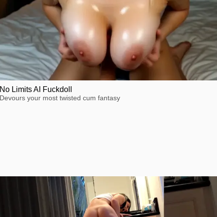
No Limits AI Fuckdoll
Devours your most twisted cum fantasy