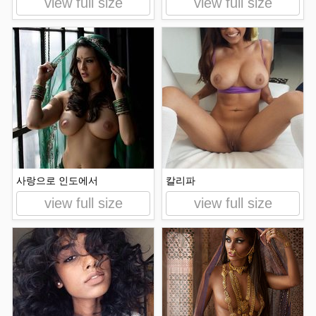
view full size
view full size
사랑으로 인도에서
칼리파
view full size
view full size