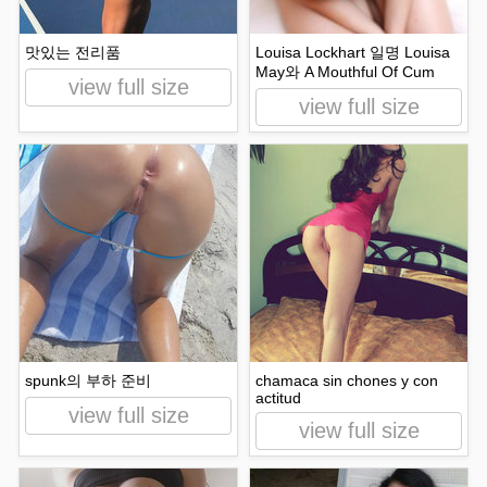
맛있는 전리품
Louisa Lockhart 일명 Louisa
May와 A Mouthful Of Cum
view full size
view full size
spunk의 부하 준비
chamaca sin chones y con
actitud
view full size
view full size