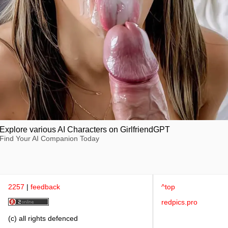
Explore various AI Characters on GirlfriendGPT
Find Your AI Companion Today
2257
|
feedback
^top
redpics.pro
(c) all rights defenced