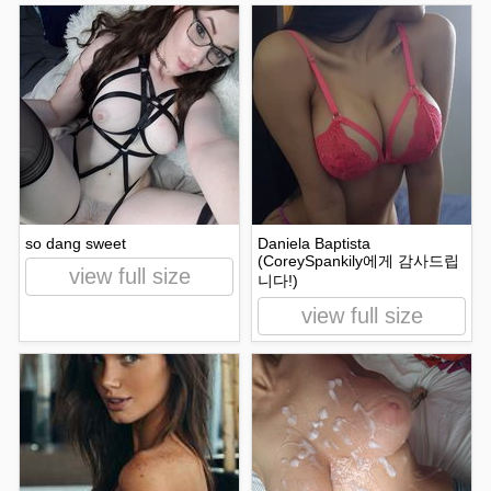
so dang sweet
Daniela Baptista
(CoreySpankily에게 감사드립
view full size
니다!)
view full size