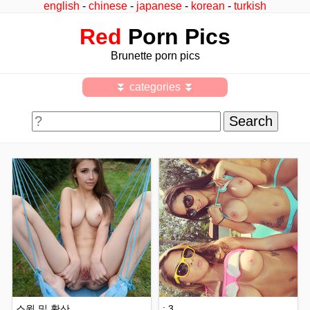
english
-
chinese
-
japanese
-
korean
-
turkish
Red
Porn Pics
Brunette porn pics
⏬ categories ⏬
스윙 및 확산
: 3