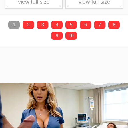
view full size
view full size
1
2
3
4
5
6
7
8
9
10