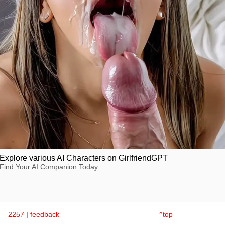
Explore various AI Characters on GirlfriendGPT
Find Your AI Companion Today
2257
|
feedback
^top