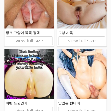
핑크 고양이 똑똑 정액
그냥 사육
view full size
view full size
어떤 느낌인가
맛있는 헨타이