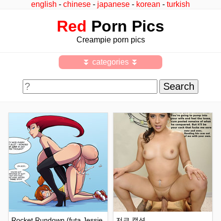
english
-
chinese
-
japanese
-
korean
-
turkish
Red
Porn Pics
Creampie porn pics
⏬ categories ⏬
Rocket Rundown (futa Jessie
저크 캡션