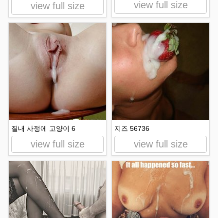
view full size
view full size
질내 사정에 고양이 6
지즈 56736
view full size
view full size