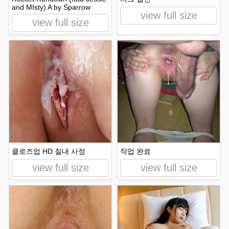
and MIsty) A by Sparrow
view full size
view full size
클로즈업 HD 질내 사정
작업 완료
view full size
view full size