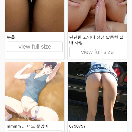
누출
단단한 고양이 점점 달콤한 질
내 사정
view full size
view full size
mmmm ... 너도 좋았어
0790797