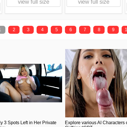
view full size
view full size
1
2
3
4
5
6
7
8
9
y 3 Spots Left in Her Private
Explore various AI Characters 