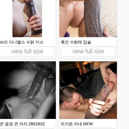
브리 다니엘스 수탉 키스
흑인 수탉에 입술
view full size
view full size
큰 음경 큰 자지 2862810
뜨거운 아내 MFM