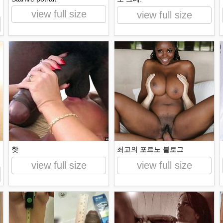
view full size
view full size
핫
최고의 포르노 블로그
view full size
view full size