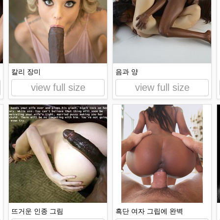
칼리 장미
음과 양
view full size
view full size
뜨거운 인종 그림
흑단 여자 그립에 완벽