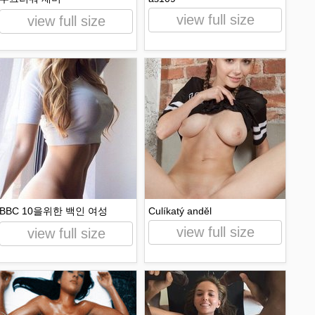
view full size
view full size
BBC 10을위한 백인 여성
Culíkatý anděl
view full size
view full size