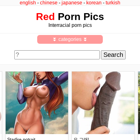
english
-
chinese
-
japanese
-
korean
-
turkish
Red
Porn Pics
Interracial porn pics
⏬ categories ⏬
Starfire potrait
오 그래!