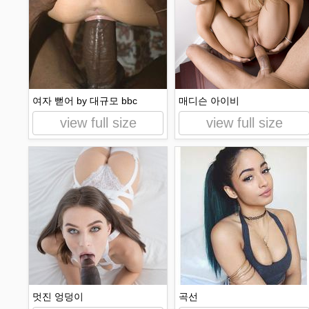
여자 뻗어 by 대규모 bbc
매디슨 아이비
view full size
view full size
멋진 엉덩이
곡선