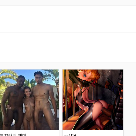
부끄러워 재미
as109