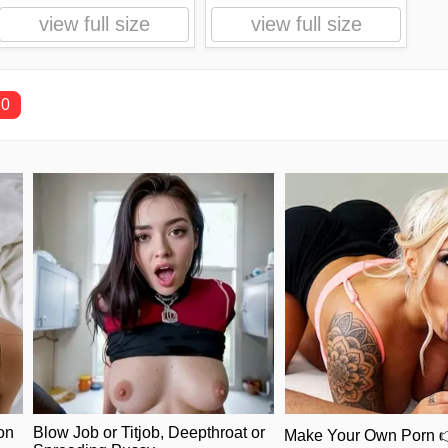
view full size
view full size
10
on
Blow Job or Titjob, Deepthroat or
Make Your Own Porn 