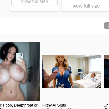
view full size
view full size
 Titjob, Deepthroat or
Filthy AI Sluts
Onl