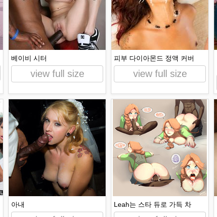
베이비 시터
피부 다이아몬드 정액 커버
view full size
view full size
트
아내
Leah는 스타 듀로 가득 차