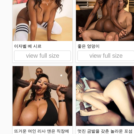
이자벨 베 시르
좋은 엉덩이
view full size
view full size
뜨거운 여인 리사 앤은 직장에
멋진 금발을 갖춘 놀라운 포섬