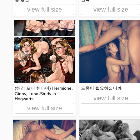
view full size
view full size
(해리 포터 헨타이) Hermione,
도움이 필요하십니까
Ginny, Luna-Study in
view full size
Hogwarts
view full size