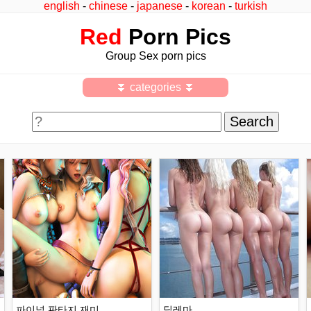
english
-
chinese
-
japanese
-
korean
-
turkish
Red
Porn Pics
Group Sex porn pics
⏬ categories ⏬
파이널 판타지 재미
딜레마