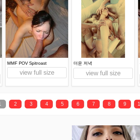
MMF POV Spitroast
더운 저녁
view full size
view full size
1
2
3
4
5
6
7
8
9