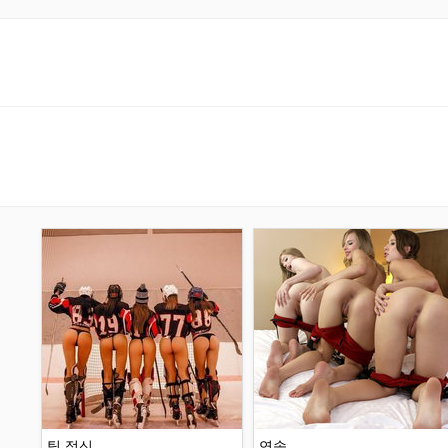
팀 정신
연속