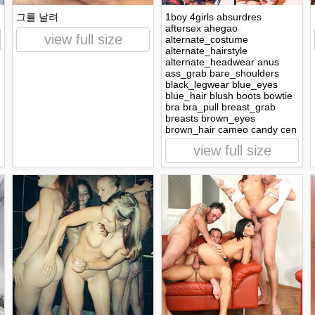
그를 날려
1boy 4girls absurdres
aftersex ahegao
view full size
alternate_costume
alternate_hairstyle
alternate_headwear anus
ass_grab bare_shoulders
black_legwear blue_eyes
blue_hair blush boots bowtie
bra bra_pull breast_grab
breasts brown_eyes
brown_hair cameo candy cen
view full size