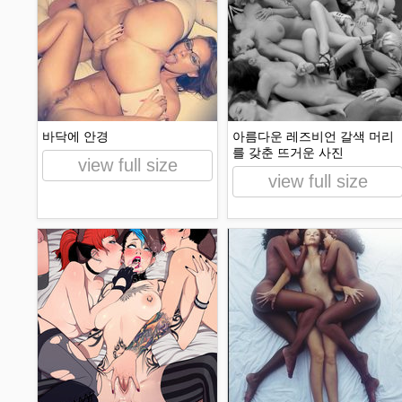
바닥에 안경
아름다운 레즈비언 갈색 머리
를 갖춘 뜨거운 사진
view full size
view full size