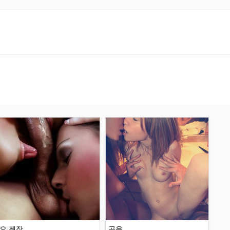
오 젠장 ...
공유