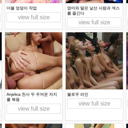
더블 엉덩이 작업
엄마와 딸은 낯선 사람과 섹스
를 즐긴다
view full size
view full size
Anjelica 천사 두 두꺼운 자지
블로우 라인
를 복용
view full size
view full size